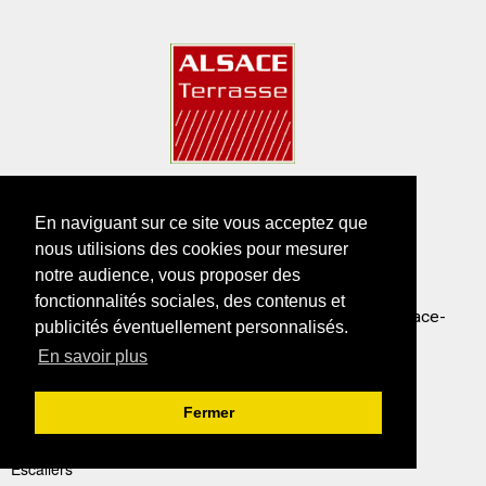
En naviguant sur ce site vous acceptez que
ALSACE TERRASSE
nous utilisions des cookies pour mesurer
notre audience, vous proposer des
5 rue Bulay 68600 Biesheim
fonctionnalités sociales, des contenus et
Service commercial : 03 89 86 51 35 - Email :
info@alsace-
publicités éventuellement personnalisés.
terrasse.com
En savoir plus
Catalogues
Garde-corps inox et verre
Fermer
Balcons et Paliers
Garde-coprs et Pares-vues
Escaliers