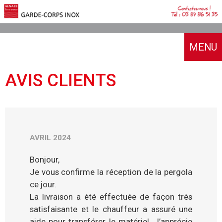
MENU
ACCUEIL
AVIS CLIENTS
A PROPOS
NOTRE HISTOIRE
GARDE-CORPS INOX
NOTRE SAVOIR-FAIRE
AVRIL 2024
TYPE INOX
NOTRE ACCOMPAGNEMENT
SIMULATEUR
LES NORMES
NOS RÉALISATIONS
Bonjour,
DEMANDE DE DEVIS
AVIS CLIENTS
BOUTIQUE
Je vous confirme la réception de la pergola
SIMULATION EN LIGNE
ce jour.
CATALOGUES
CONTACT
La livraison a été effectuée de façon très
satisfaisante et le chauffeur a assuré une
aide pour transférer le matériel. J’apprécie