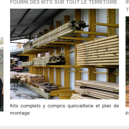
FOURNI DES
KITS
SUR TOUT LE TERRITOIRE
I
T
Kits complets y compris quincaillerie et plan de
montage.
P